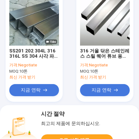
SS201 202 304L 316
316 거울 닦은 스테인레
316L SS 304 사각 파이
스 스틸 퀘어 튜브 용접
프 벤딩 1.3mm-
Q235 NO.1 NO.3
가격:
Negotiate
가격:
Negotiate
150mm
MOQ:
10톤
MOQ:
10톤
최신 가격 받기
최신 가격 받기
지금 연락
지금 연락
시간 절약
최고의 제품에 문의하십시오.