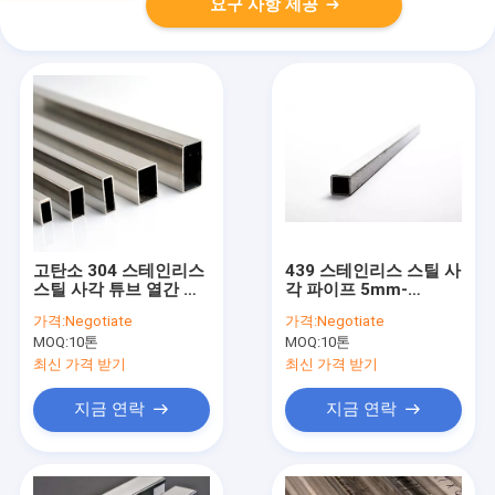
요구 사항 제공
고탄소 304 스테인리스
439 스테인리스 스틸 사
스틸 사각 튜브 열간 압
각 파이프 5mm-
연 BA 2B NO.4
2500mm 1.3mm-
가격:
Negotiate
가격:
Negotiate
150mm SS304
MOQ:
10톤
MOQ:
10톤
최신 가격 받기
최신 가격 받기
지금 연락
지금 연락