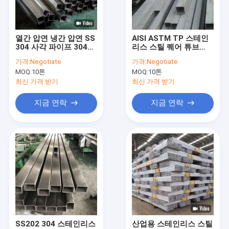
우리 에 관한 것
공장 투어
열간 압연 냉간 압연 SS
AISI ASTM TP 스테인
304 사각 파이프 304L
리스 스틸 퀘어 튜브
품질 관리
316 316L 심리스 폴리
304 304L 309S 310S
가격:
Negotiate
가격:
Negotiate
싱
MOQ:
10톤
MOQ:
10톤
저희와 연락
최신 가격 받기
최신 가격 받기
뉴스
지금 연락
지금 연락
사건
스테인레스 스틸 플랫 시트
스테인레스 강 스퀘어 튜브
스테인레스 강 직사각형 관
SS202 304 스테인리스
산업용 스테인리스 스틸