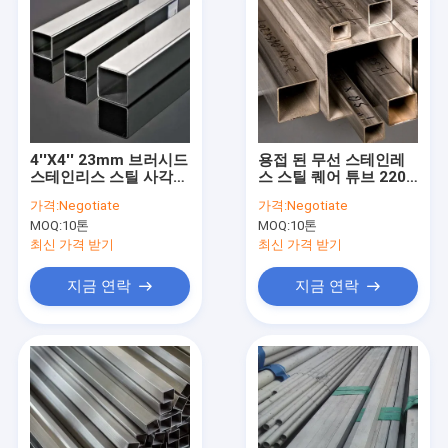
4''X4'' 23mm 브러시드
용접 된 무선 스테인레
스테인리스 스틸 사각
스 스틸 퀘어 튜브 2205
튜브 416L
5mm-2500mm
가격:
Negotiate
가격:
Negotiate
MOQ:
10톤
MOQ:
10톤
최신 가격 받기
최신 가격 받기
지금 연락
지금 연락
집
제품
비디오