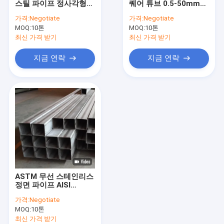
스틸 파이프 정사각형
퀘어 튜브 0.5-50mm
스테인레스 스틸 원활한 파이프
SS201 321 BA 2B 8K
SS301L
가격:
Negotiate
가격:
Negotiate
HL 2D 1D
MOQ:
스테인레스 스틸 용접 파이프
10톤
MOQ:
10톤
최신 가격 받기
최신 가격 받기
스테인레스 스틸 코일
지금 연락
지금 연락
304 1/2H 3/4H H 스테인레스 스틸 코일
301 1/2H 3/4H H 스테인리스 스틸 코일
스테인레스 스틸 스트립
티타늄 합금 철
니켈 기반의 초연합
ASTM 무선 스테인리스
스테인레스 강 로드 바
정면 파이프 AISI
SS310 6000mm
가격:
Negotiate
스텐리스 형강
MOQ:
10톤
최신 가격 받기