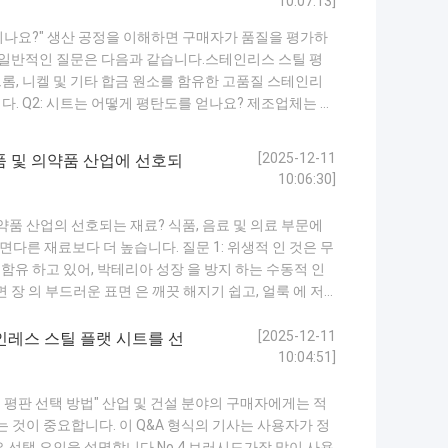
10:07:13]
되나요?" 생산 공정을 이해하면 구매자가 품질을 평가하
장 일반적인 질문은 다음과 같습니다.스테인리스 스틸 평
크롬, 니켈 및 기타 합금 원소를 함유한 고품질 스테인리
다. Q2: 시트는 어떻게 평탄도를 얻나요? 제조업체는 열
된 두께와 우수한 평탄도를 만듭니다. 정밀 레벨링 장비
표면 처리가 적용되나요? 압연 후 ...
자세히보기
[2025-12-11
품 및 의약품 산업에 선호되
10:06:30]
품 산업의 선호되는 재료? 식품, 음료 및 의료 부문에
다른 재료보다 더 높습니다. 질문 1: 위생적 인 것은 무
 함유 하고 있어, 박테리아 성장 을 방지 하는 수동적 인
 장 의 부드러운 표면 은 깨끗 해지기 쉽고, 얼룩 에 저
 의료 장비에 왜 중요합니까? 의료 환경 은 부식, 살균제, 고
테인...
자세히보기
[2025-12-11
인레스 스틸 플랫 시트를 선
10:04:51]
평판 선택 방법" 산업 및 건설 분야의 구매자에게는 적
 것이 중요합니다. 이 Q&A 형식의 기사는 사용자가 정
요 선택 요인을 설명합니다.No.4 브러시드가장 많이 사용