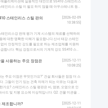
 애플리케이션에 실용적인 대안으로 SS410 스테인리스
스테인리스 스틸 이 필요 하지 않을 때 아우스테니트 등
istance를 제공하지만 니켈 함유량으로 인해 더 높은 재료 비용
 환경에서는SS410...
자세히보기
[2026-02-09
410 스테인리스 스틸 판의
10:38:55]
0 스테인리스강 판재 평가 기계 시스템의 재료를 선택하려
 비용에 대한 명확한 이해가 필요합니다.산서 태강 스테인
 없이 안정적인 강도를 필요로 하는 제조업체를 지원하
공급합니다. 핵심 강점으로서의 기계적 강도 SS410 스테
얻을 수 있는 마르텐사이트계 등급입니다. 이로 인해 반
품에 적합합니다. 엔지니어는 종종 ...
자세히보기
[2025-12-11
판을 사용하는 주요 장점은
10:08:25]
는 주요 이점은 무엇인가요?" 건설 회사들은 점점 더 스
. 그들이 인기 있는 건축 자재가 되는 이유는 다음과
합한가요? 스테인리스 스틸 평판은 비, 염분, 오염으로 인
파사드 및 지붕 요소에 이상적입니다. Q2: 건물 미관을 어
로 스테인리스 스틸 평판은 현대적인 건축 디자인에 현대
 제공합니다. Q3: 내구성은 ...
자세히보기
[2025-12-11
을 제조합니까?