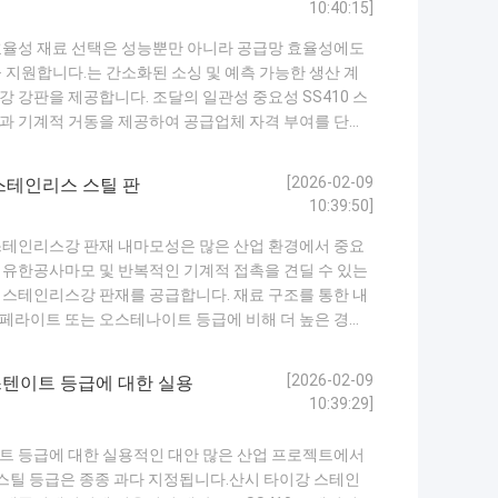
10:40:15]
 효율성 재료 선택은 성능뿐만 아니라 공급망 효율성에도
 지원합니다.는 간소화된 소싱 및 예측 가능한 생산 계
강 강판을 제공합니다. 조달의 일관성 중요성 SS410 스
과 기계적 거동을 제공하여 공급업체 자격 부여를 단순
화적인 사양 508mm 또는 610mm의 코일 내경으로
게 통합되어 코일 교체 시 가동 ...
자세히보기
[2026-02-09
 스테인리스 스틸 판
10:39:50]
 스테인리스강 판재 내마모성은 많은 산업 환경에서 중요
 유한공사마모 및 반복적인 기계적 접촉을 견딜 수 있는
0 스테인리스강 판재를 공급합니다. 재료 구조를 통한 내
 페라이트 또는 오스테나이트 등급에 비해 더 높은 경도
러지거나 절단되는 동작에 노출되는 부품에 적합합니다.
재는3~8톤의 코일 무게로 공급되어 제...
자세히보기
[2026-02-09
스텐이트 등급에 대한 실용
10:39:29]
이트 등급에 대한 실용적인 대안 많은 산업 프로젝트에서
스틸 등급은 종종 과다 지정됩니다.산시 타이강 스테인