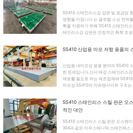
SS410 스테인리스강 강판 및 공급망
영향을 미칩니다.는 글로벌 소싱 전략을
획을 지원하기 위해 SS410 스테인리스
테인리스강 강판은 안정적인 화학 조성
화하고 검사 비용을 절감합니다. 물류 친
SS410 강판은 자동화된 생산 라인에 쉽
SS410 산업용 마모 저항 용품의
산업용 내마모성 응용 분야의 SS410
한 문제입니다.산서 태강 스테인리스강
재료를 필요로 하는 제조업체에 SS41
마모성 SS410의 마르텐사이트 구조는
를 달성할 수 있게 합니다. 이는 미끄
마모 제어를 위한 사양 지원 SS410 판
SS410 스테인리스 스틸 판은 오
적인 대안
SS410 스테인리스 스틸 판은 오스텐
304과 같은 아우스테니틱 스테인레스 