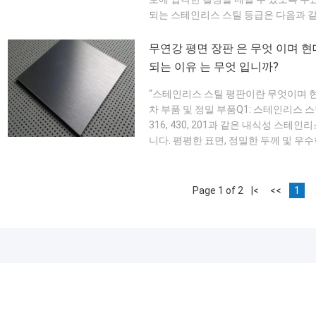
되는 스테인리스 스틸 등급은 다음과 같습니
수한 해양 및 화학적 내성 430: 장식용
올바른 등급을 선택하면 장기적인 성능을
무연강 평면 장판 은 무엇 이며 현
되는 이유 는 무엇 입니까?
“스테인리스 스틸 평판이란 무엇이며 
차 부품 및 정밀 부품Q1: 스테인리스 
316, 430, 201과 같은 내식성 스
니다. 평평한 표면, 정밀한 두께 및 우
에 이상적입니다.자동차 부품 및 정밀 
에서의 내식성입니다. 탄소강 시트와 달
Page 1 of 2
|<
<<
1