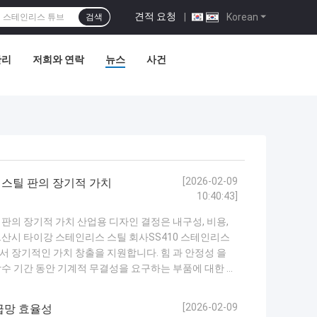
견적 요청
|
Korean
검색
관리
저희와 연락
뉴스
사건
[2026-02-09
 스틸 판의 장기적 가치
10:40:43]
 판의 장기적 가치 산업용 디자인 결정은 내구성, 비용,
산시 타이강 스테인리스 스틸 회사SS410 스테인리스
 장기적인 가치 창출을 지원합니다. 힘 과 안정성 을
 장수 기간 동안 기계적 무결성을 요구하는 부품에 대한 신
가능한 행동으로 정확한 디자인 모델링과 테스트를 지원
 함께최대 너비 1250mm까지, ...
자세히보기
[2026-02-09
공급망 효율성