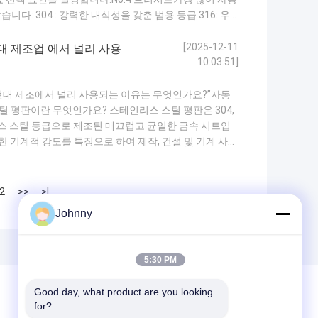
다: 304 : 강력한 내식성을 갖춘 범용 등급 316: 우
으로 경제적인 옵션 201: 일반 용도로 비용 효율적인 시트
 보장합니다.Q2...
자세히보기
[2025-12-11
대 제조업 에서 널리 사용
10:03:51]
현대 제조에서 널리 사용되는 이유는 무엇인가요?”자동
스틸 평판이란 무엇인가요? 스테인리스 스틸 평판은 304,
테인리스 스틸 등급으로 제조된 매끄럽고 균일한 금속 시트입
수한 기계적 강도를 특징으로 하여 제작, 건설 및 기계 사용
부품주요 장점은 습기, 화학 물질 또는 염분이 있는 환경
리 스테인리스 스틸 평판...
자세히보기
2
>>
>|
Johnny
5:30 PM
Good day, what product are you looking 
for?