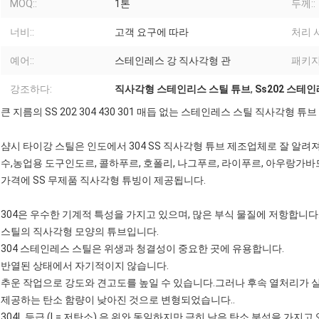
MOQ::
1톤
두께::
너비::
고객 요구에 따라
처리 서
예어::
스테인레스 강 직사각형 관
패키지:
강조하다:
직사각형 스테인리스 스틸 튜브
,
Ss202 스테
큰 지름의 SS 202 304 430 301 매듭 없는 스테인레스 스틸 직사각형 튜브
샴시 타이강 스틸은 인도에서 304 SS 직사각형 튜브 제조업체로 잘 알려져
수,농업용 도구인도르, 콜하푸르, 호폴리, 나그푸르, 라이푸르, 아우랑가바
가격에 SS 무제품 직사각형 튜빙이 제공됩니다.
304은 우수한 기계적 특성을 가지고 있으며, 많은 부식 물질에 저항합니다.
스틸의 직사각형 모양의 튜브입니다.
304 스테인레스 스틸은 위생과 청결성이 중요한 곳에 유용합니다.
반열된 상태에서 자기적이지 않습니다.
추운 작업으로 강도와 견고도를 높일 수 있습니다.그러나 후속 열처리가 
제공하는 탄소 함량이 낮아진 것으로 변형되었습니다..
304L 등급 (L= 저탄소) 은 위와 동일하지만 극히 낮은 탄소 분석을 가지고 있