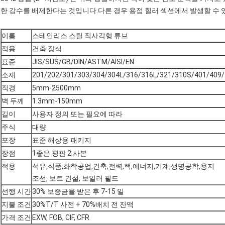
한 강수를 배제한다는 것입니다.다른 경우 용접 힐러 섹션에서 발생할 수 
이름
스테인리스 스틸 직사각형 튜브
적용
건축 장식
표준
JIS/SUS/GB/DIN/ASTM/AISI/EN
소재
201/202/301/303/304/304L/316/316L/321/310S/401/409
직경
5mm-2500mm
벽 두께
1.3mm-150mm
길이
사용자 정의 또는 필요에 따라
주식
대량
포장
표준 해상용 패키지
장점
1좋은 평판 2.사본
적용
석유,식품,화학공업,건축,전력,핵,에너지,기계,생명공학,용지
조선, 보트 건설, 보일러 필드
선행 시간
30% 보증금을 받은 후 7-15 일
지불 조건
30%T/T 사전 + 70%배치 전 잔액
가격 조건
EXW, FOB, CIF, CFR