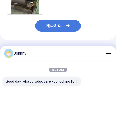
플리케이션을 위해 0.2 ∼ 3.0 mm
두께
계속하다
추천된 제품
Johnny
5:24 AM
Good day, what product are you looking for?
AISI 304 스테인리스
304 1/2H 3/4H H 템퍼
부식 방지 및 맞
스틸 코일 0.15 mm ∼
스테인리스 304 코일
도를 위한 1/2H, 
3.0 mm 두께와 1/2H
부식 방지 맞춤 두께 정
H 템퍼 냉간 압연
3/4H H 온도 정밀 금속
밀 스탬핑용
스테인리스 스틸
가공