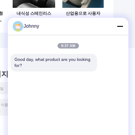
형
내식성 스테인리스
산업용으로 사용자
,
스틸 304 코일 고강
정의 된 길이를 가진
Johnny
간
도 정밀 스탬핑용
고강성 부식 저항성
리
304 스테인리스 스
틸 코일
9:37 AM
Good day, what product are you looking 
for?
시지를 남겨주세요