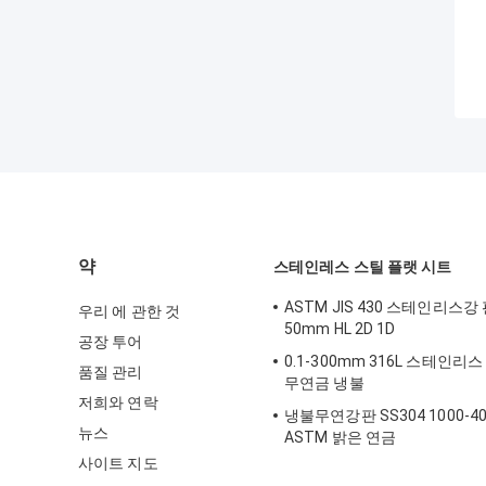
약
스테인레스 스틸 플랫 시트
ASTM JIS 430 스테인리스강 
우리 에 관한 것
50mm HL 2D 1D
공장 투어
0.1-300mm 316L 스테인리
품질 관리
무연금 냉불
저희와 연락
냉불무연강판 SS304 1000-4
뉴스
ASTM 밝은 연금
사이트 지도