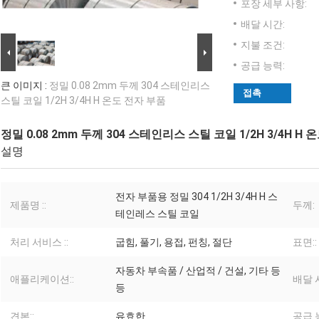
포장 세부 사항:
배달 시간:
지불 조건:
공급 능력:
큰 이미지 :
정밀 0.08 2mm 두께 304 스테인리스
접촉
스틸 코일 1/2H 3/4H H 온도 전자 부품
정밀 0.08 2mm 두께 304 스테인리스 스틸 코일 1/2H 3/4H H
설명
전자 부품용 정밀 304 1/2H 3/4H H 스
제품명 ::
두께:
테인레스 스틸 코일
처리 서비스 ::
굽힘, 풀기, 용접, 펀칭, 절단
표면::
자동차 부속품 / 산업적 / 건설, 기타 등
애플리케이션::
배달 
등
견본::
유효한
공급 