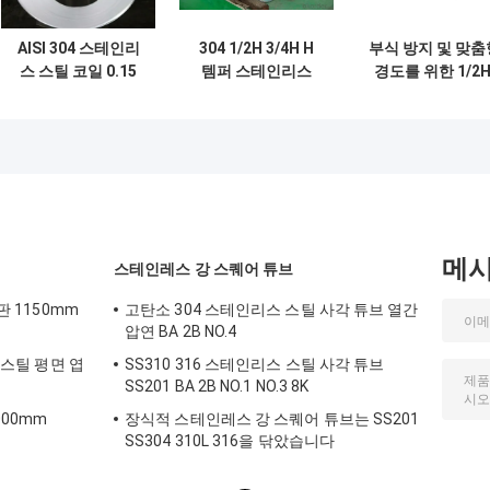
AISI 304 스테인리
304 1/2H 3/4H H
부식 방지 및 맞춤
스 스틸 코일 0.15
템퍼 스테인리스
경도를 위한 1/2H
mm ∼ 3.0 mm 두께
304 코일 부식 방지
3/4H, H 템퍼 냉
와 1/2H 3/4H H 온
맞춤 두께 정밀 스탬
압연 304 스테인
도 정밀 금속 가공
핑용
스 스틸 코일
메
스테인레스 강 스퀘어 튜브
판 1150mm
고탄소 304 스테인리스 스틸 사각 튜브 열간
압연 BA 2B NO.4
스 스틸 평면 엽
SS310 316 스테인리스 스틸 사각 튜브
SS201 BA 2B NO.1 NO.3 8K
000mm
장식적 스테인레스 강 스퀘어 튜브는 SS201
SS304 310L 316을 닦았습니다