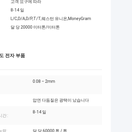
고객 요구에 따라
8-14 일
L/C,D/A,D/P,T/T,웨스턴 유니온,MoneyGram
달 당 20000 미터톤/미터톤
 온도 전자 부품
0.08 – 2mm
압연 다듬질은 광택이 났습니다
8-14 일
시간::
능력:
달 당 60000 톤 / 톤