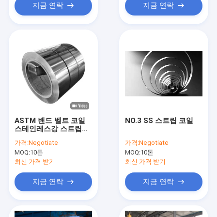
지금 연락
지금 연락
ASTM 밴드 벨트 코일
NO.3 SS 스트립 코일
스테인레스강 스트립
SS 201 301 304 309S
가격:
Negotiate
가격:
Negotiate
316 316L 430 3.00 밀
MOQ:
10톤
MOQ:
10톤
리미터
최신 가격 받기
최신 가격 받기
지금 연락
지금 연락