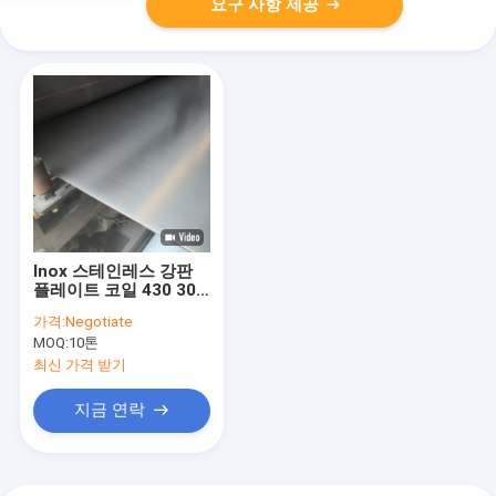
요구 사항 제공
Inox 스테인레스 강판
플레이트 코일 430 304
316 310 309 321
가격:
Negotiate
3.00mm
MOQ:
10톤
최신 가격 받기
지금 연락