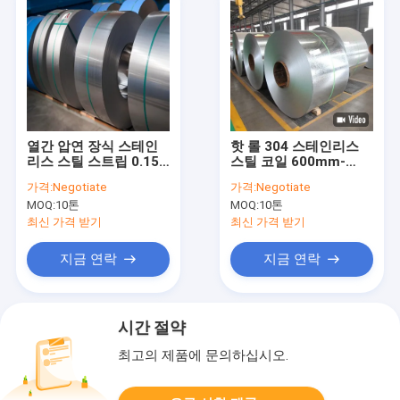
열간 압연 장식 스테인
핫 롤 304 스테인리스
리스 스틸 스트립 0.15-
스틸 코일 600mm-
6mm
1250mm 2B BA HL
가격:
Negotiate
가격:
Negotiate
AISI
MOQ:
10톤
MOQ:
10톤
최신 가격 받기
최신 가격 받기
지금 연락
지금 연락
시간 절약
최고의 제품에 문의하십시오.